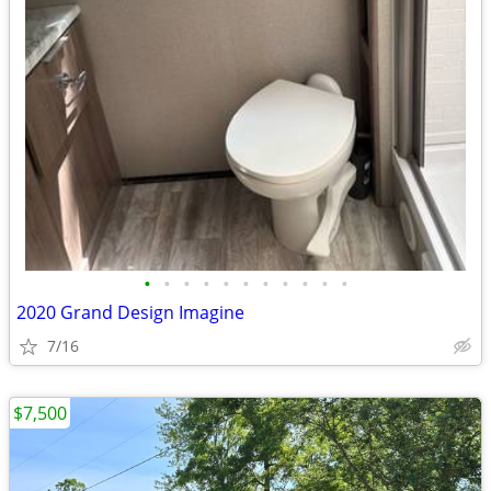
•
•
•
•
•
•
•
•
•
•
•
2020 Grand Design Imagine
7/16
$7,500