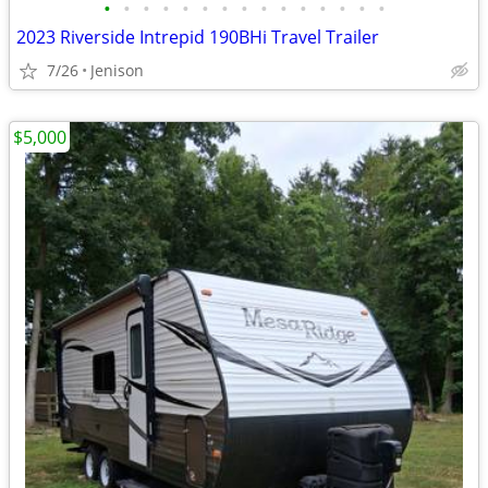
•
•
•
•
•
•
•
•
•
•
•
•
•
•
•
2023 Riverside Intrepid 190BHi Travel Trailer
7/26
Jenison
$5,000