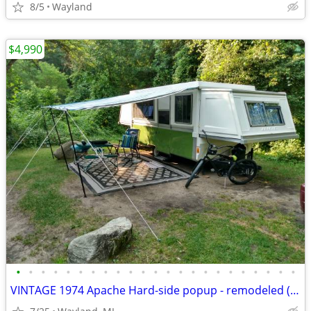
8/5
Wayland
$4,990
•
•
•
•
•
•
•
•
•
•
•
•
•
•
•
•
•
•
•
•
•
•
•
VINTAGE 1974 Apache Hard-side popup - remodeled (Lower Price) - OBO