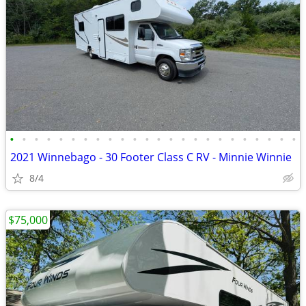
•
•
•
•
•
•
•
•
•
•
•
•
•
•
•
•
•
•
•
•
•
•
•
•
2021 Winnebago - 30 Footer Class C RV - Minnie Winnie
8/4
$75,000