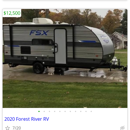
$12,500
•
•
•
•
•
•
•
•
•
•
•
2020 Forest River RV
7/20