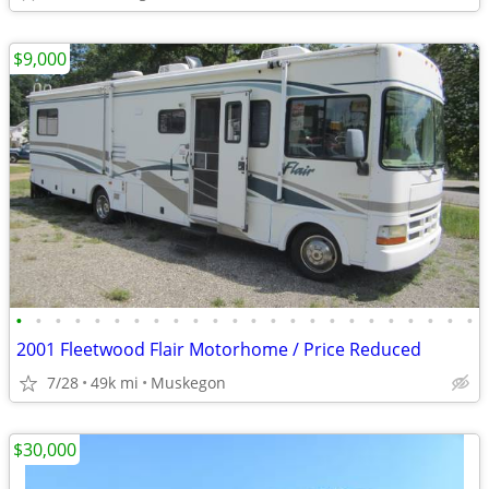
$9,000
•
•
•
•
•
•
•
•
•
•
•
•
•
•
•
•
•
•
•
•
•
•
•
•
2001 Fleetwood Flair Motorhome / Price Reduced
7/28
49k mi
Muskegon
$30,000