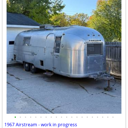
•
•
•
•
•
•
•
•
•
•
•
•
•
•
•
•
•
•
•
•
1967 Airstream - work in progress