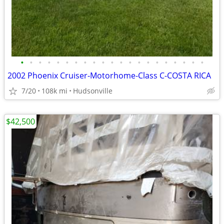
•
•
•
•
•
•
•
•
•
•
•
•
•
•
•
•
•
•
•
•
•
2002 Phoenix Cruiser-Motorhome-Class C-COSTA RICA
7/20
108k mi
Hudsonville
$42,500