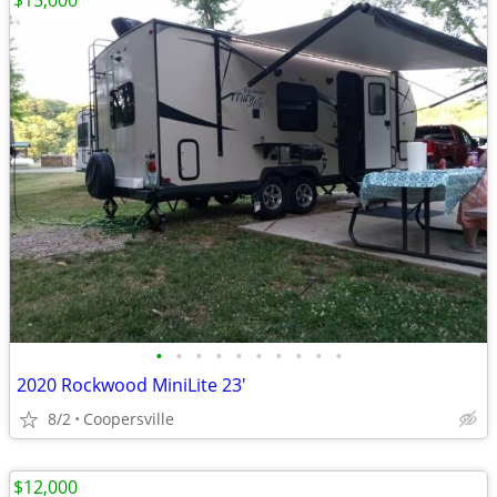
$15,000
•
•
•
•
•
•
•
•
•
•
2020 Rockwood MiniLite 23'
8/2
Coopersville
$12,000