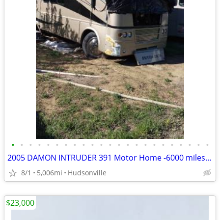
•
•
•
•
•
•
•
•
•
•
•
•
•
•
•
•
•
•
•
•
•
•
•
2005 DAMON INTRUDER 391 Motor Home -6000 miles- REPAIRABLE RV Camper
8/1
5,006mi
Hudsonville
$23,000