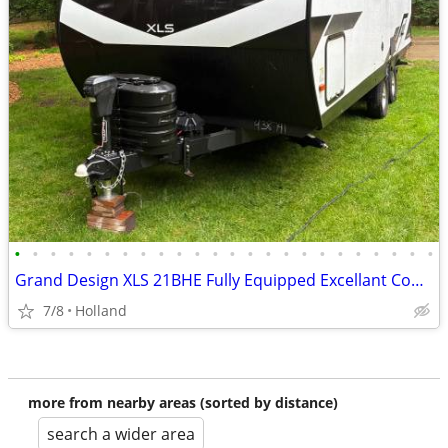
•
•
•
•
•
•
•
•
•
•
•
•
•
•
•
•
•
•
•
•
•
•
•
•
Grand Design XLS 21BHE Fully Equipped Excellant Conditio
7/8
Holland
more from nearby areas (sorted by distance)
search a wider area