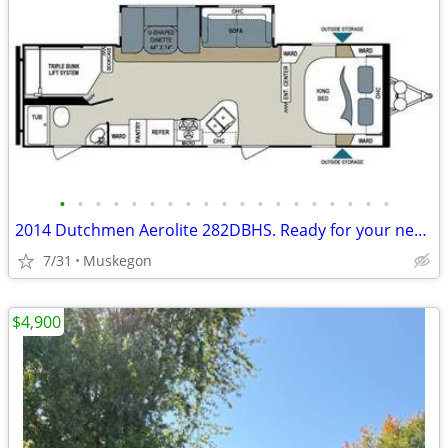
•
•
•
•
•
•
•
•
•
•
•
•
•
•
•
•
•
•
•
2014 Dutchmen Aerolite 282DBHS. Ready for your next adventure!
7/31
Muskegon
$4,900