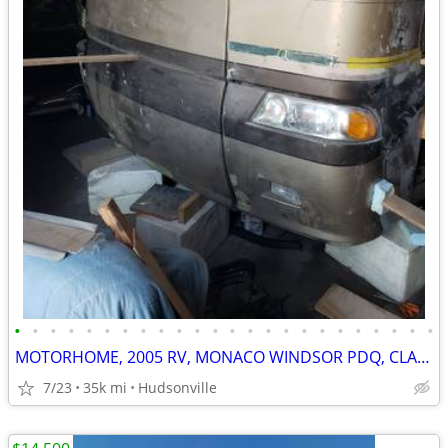
•
•
•
•
•
•
•
•
•
•
•
•
•
•
•
•
•
•
•
•
•
•
•
•
MOTORHOME, 2005 RV, MONACO WINDSOR PDQ, CLASS A
7/23
35k mi
Hudsonville