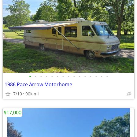
•
•
•
•
•
•
•
•
•
•
•
•
•
•
•
1986 Pace Arrow Motorhome
7/10
90k mi
$17,000