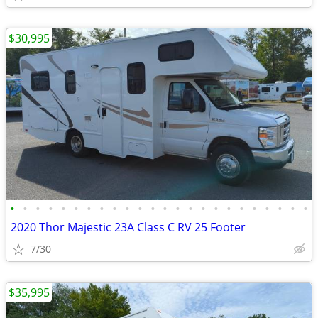
$30,995
•
•
•
•
•
•
•
•
•
•
•
•
•
•
•
•
•
•
•
•
•
•
•
•
2020 Thor Majestic 23A Class C RV 25 Footer
7/30
$35,995