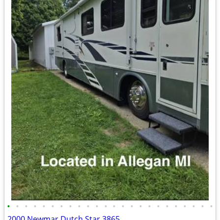
•
•
•
•
•
•
•
•
•
•
•
•
•
•
•
•
•
•
•
•
•
•
•
•
2000 Newmar Dutch Star 3865