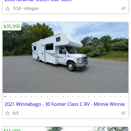
7/28
Allegan
$35,995
•
•
•
•
•
•
•
•
•
•
•
•
•
•
•
•
•
•
•
•
•
•
•
•
2021 Winnebago - 30 Footer Class C RV - Minnie Winnie
8/5