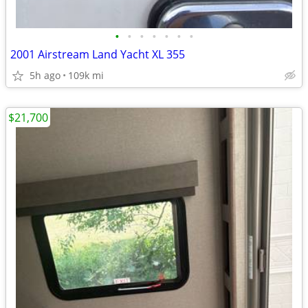
•
•
•
•
•
•
•
2001 Airstream Land Yacht XL 355
5h ago
109k mi
$21,700