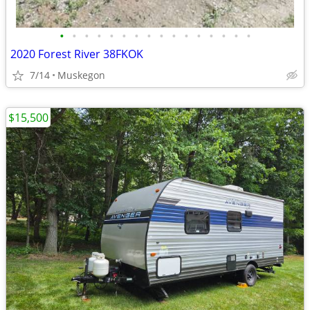
•
•
•
•
•
•
•
•
•
•
•
•
•
•
•
•
2020 Forest River 38FKOK
7/14
Muskegon
$15,500