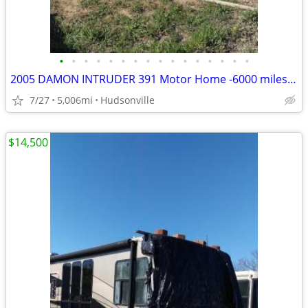
•
•
•
•
•
•
•
•
•
•
•
•
•
•
•
•
2005 DAMON INTRUDER 391 Motor Home -6000 miles- REPAIRABLE RV Camper
7/27
5,006mi
Hudsonville
$14,500