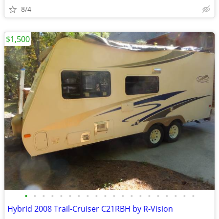
8/4
$1,500
•
•
•
•
•
•
•
•
•
•
•
•
•
•
•
•
•
•
•
•
Hybrid 2008 Trail-Cruiser C21RBH by R-Vision