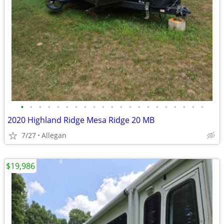
•
•
•
•
•
•
•
•
•
•
•
•
•
•
•
•
•
•
•
•
•
2020 Highland Ridge Mesa Ridge 20 MB
7/27
Allegan
$19,986