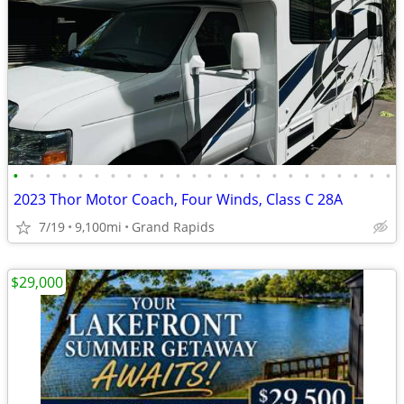
•
•
•
•
•
•
•
•
•
•
•
•
•
•
•
•
•
•
•
•
•
•
•
•
2023 Thor Motor Coach, Four Winds, Class C 28A
7/19
9,100mi
Grand Rapids
$29,000